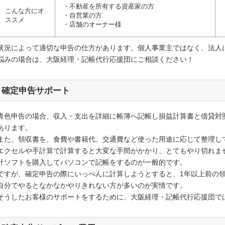
・不動産を所有する資産家の方
こんな方にオ
・自営業の方
ススメ
・店舗のオーナー様
状況によって適切な申告の仕方があります。個人事業主ではなく、法人
悩みの場合は、大阪経理・記帳代行応援団にご相談ください！
確定申告サポート
青色申告の場合、収入・支出を詳細に帳簿へ記帳し損益計算書と借貸対
あります。
また、領収書を、食費や書籍代、交通費など使った用途に応じて整理し
エクセルや手計算で計算すると大変な手間がかかり、とてもやり切れま
計ソフトを購入してパソコンで記帳をするのが一般的です。
ですが、確定申告の際にいっぺんに計算しようとすると、1年以上前の
自分でやるとなかなかやりきれない方が多いのが実情です。
そうしたお客様のサポートをするために、大阪経理・記帳代行応援団で